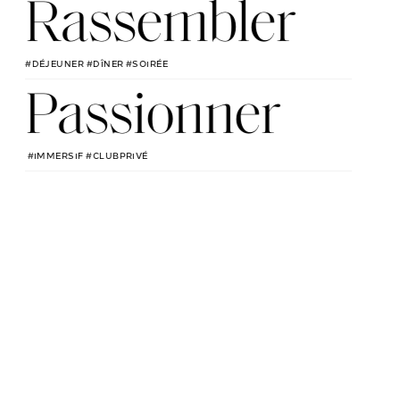
Rassembler
#DÉJEUNER #DÎNER #SOIRÉE
Passionner
#IMMERSIF #CLUBPRIVÉ